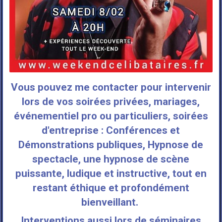
Vous pouvez me contacter pour intervenir
lors de vos soirées privées, mariages,
événementiel pro ou particuliers, soirées
d'entreprise : Conférences et
Démonstrations publiques, Hypnose de
spectacle, une hypnose de scène
puissante, ludique et instructive, tout en
restant éthique et profondément
bienveillant.
Interventions aussi lors de séminaires